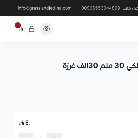
صل معنا:
00966553044899
info@grasslandjed-sa.com
٠
٠
ف غرزة
٤٠