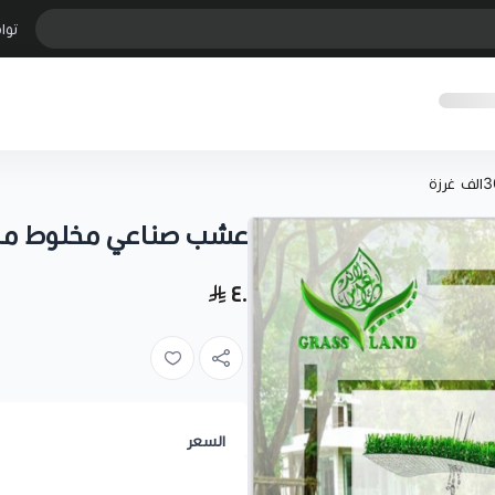
توا
عشب صناعي مخلوط ملكي 30 ملم 30ال
٤٠
السعر