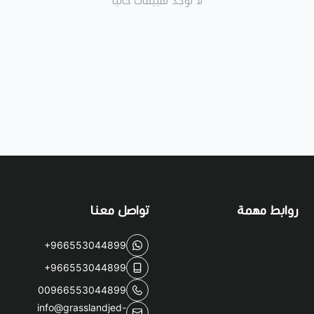
لا توجد تقييمات حاليا
روابط مهمة
تواصل معنا
+966553044899
+966553044899
00966553044899
info@grasslandjed-