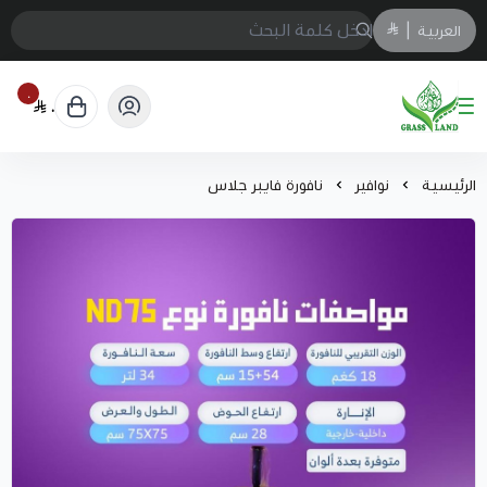
العربية
|
٠
٠
GrassJeddah
الرئيسية
نوافير
نافورة فايبر جلاس