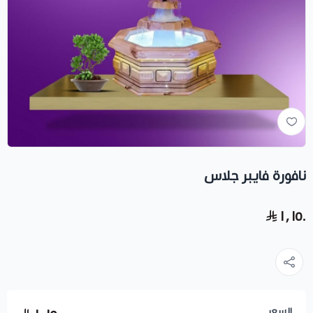
نافورة فايبر جلاس
١٬١٥٠
السعر