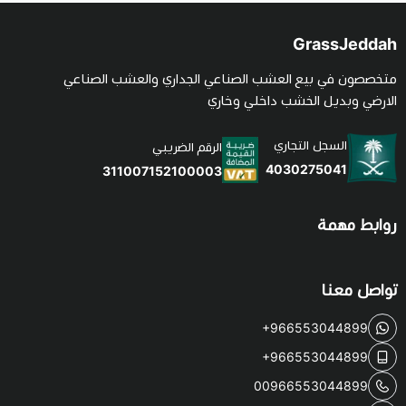
GrassJeddah
متخصصون في بيع العشب الصناعي الجداري والعشب الصناعي
الارضي وبديل الخشب داخلي وخاري
السجل التجاري
الرقم الضريبي
4030275041
311007152100003
روابط مهمة
تواصل معنا
+966553044899
+966553044899
00966553044899