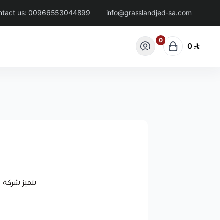
ntact us:
00966553044899
info@grasslandjed-sa.com
0
0
تتميز شركة 