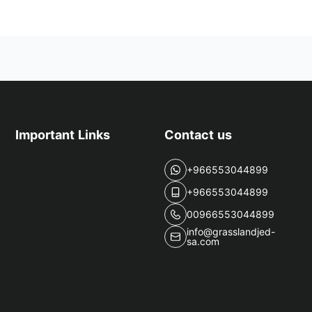
Important Links
Contact us
+966553044899
+966553044899
00966553044899
info@grasslandjed-
sa.com