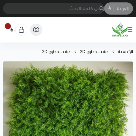
العربية
|
٠
٠
GrassJeddah
الرئيسية
عشب جداري 2D
عشب جداري 2D