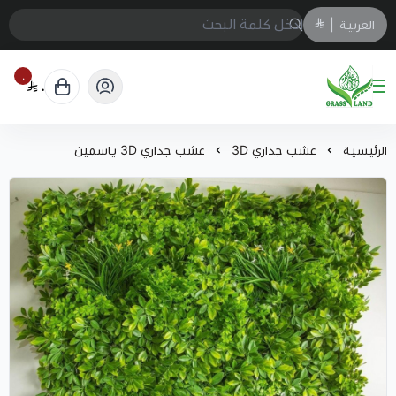
العربية
|
٠
٠
GrassJeddah
الرئيسية
عشب جداري 3D
عشب جداري 3D ياسمين