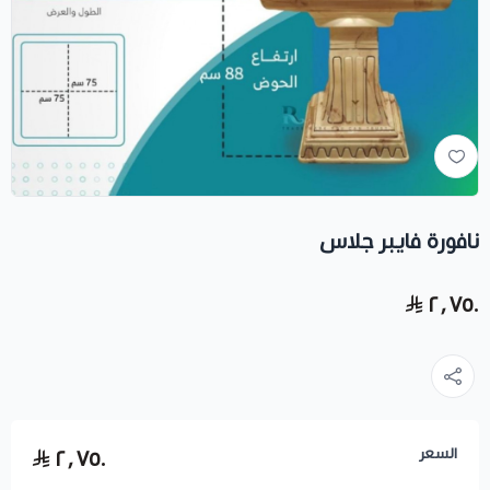
نافورة فايبر جلاس
٢٬٧٥٠
السعر
٢٬٧٥٠