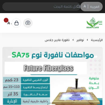
العربية
|
٠
٠
GrassJeddah
الرئيسية
نوافير
نافورة فايبر جلاس